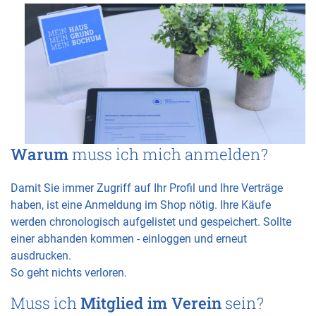
Warum
muss ich mich anmelden?
Damit Sie immer Zugriff auf Ihr Profil und Ihre Verträge
haben, ist eine Anmeldung im Shop nötig. Ihre Käufe
werden chronologisch aufgelistet und gespeichert. Sollte
einer abhanden kommen - einloggen und erneut
ausdrucken.
So geht nichts verloren.
Muss ich
Mitglied im Verein
sein?