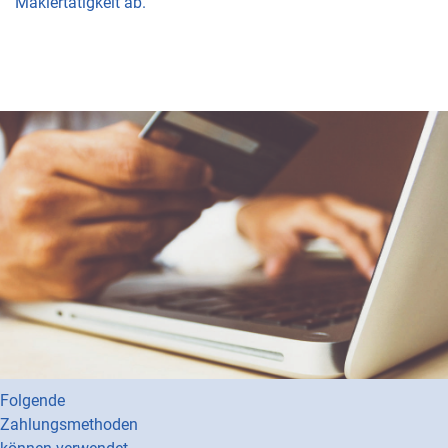
Maklertätigkeit ab.
Zahlungsarten
im Onlineshop
Haus +
Grundeigentümer
Bochum e.V. akzeptiert
eine Vielzahl von
Zahlungsmethoden.
Folgende
Zahlungsmethoden